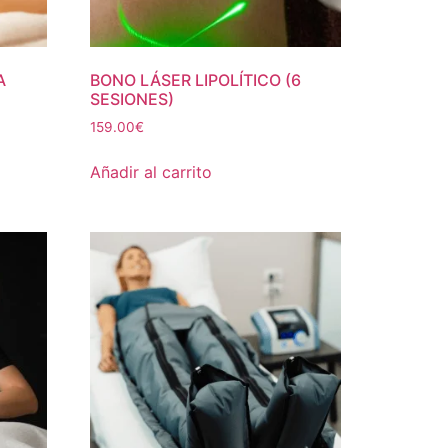
A
BONO LÁSER LIPOLÍTICO (6
SESIONES)
159.00
€
Añadir al carrito