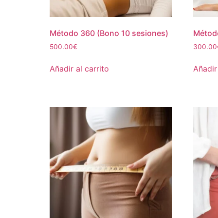
Método 360 (Bono 10 sesiones)
Método
500.00
€
300.00
Añadir al carrito
Añadir 