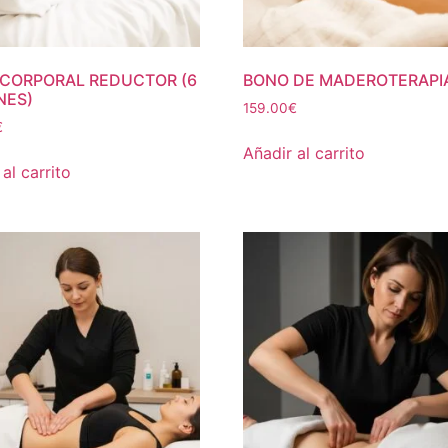
CORPORAL REDUCTOR (6
BONO DE MADEROTERAPI
NES)
159.00
€
€
Añadir al carrito
al carrito