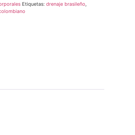
orporales
Etiquetas:
drenaje brasileño
,
colombiano