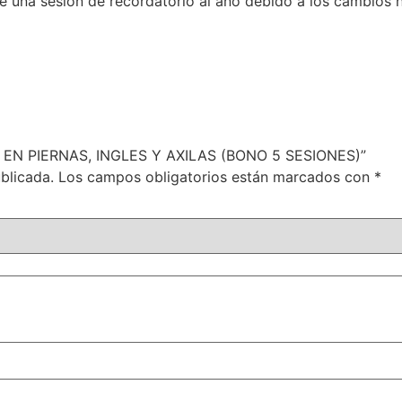
se una sesión de recordatorio al año debido a los cambios 
ER EN PIERNAS, INGLES Y AXILAS (BONO 5 SESIONES)”
blicada.
Los campos obligatorios están marcados con
*