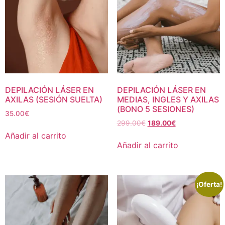
DEPILACIÓN LÁSER EN
DEPILACIÓN LÁSER EN
AXILAS (SESIÓN SUELTA)
MEDIAS, INGLES Y AXILAS
(BONO 5 SESIONES)
35.00
€
299.00
€
189.00
€
Añadir al carrito
Añadir al carrito
¡Oferta!