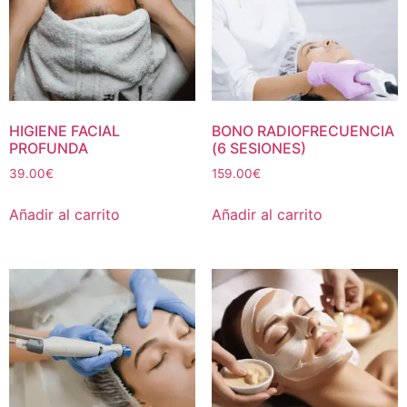
HIGIENE FACIAL
BONO RADIOFRECUENCIA
PROFUNDA
(6 SESIONES)
39.00
€
159.00
€
Añadir al carrito
Añadir al carrito